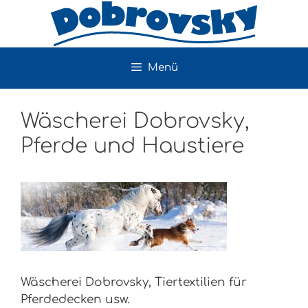
Zum
Inhalt
springen
Menü
Wäscherei Dobrovsky,
Pferde und Haustiere
Wäscherei Dobrovsky, Tiertextilien für
Pferdedecken usw.