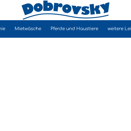
mie
Mietwäsche
Pferde und Haustiere
weitere Le