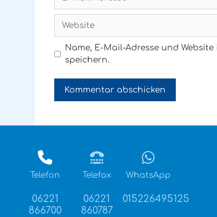
Mail-
Adresse
Website
Name, E-Mail-Adresse und Website
speichern.
Telefon
Telefax
WhatsApp
06221
06221
015226495125
866700
860787